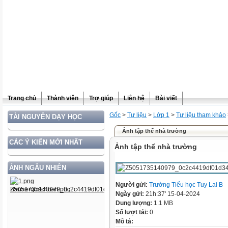
Trang chủ
Thành viên
Trợ giúp
Liên hệ
Bài viết
Gốc
>
Tư liệu
>
Lớp 1
>
Tư liệu tham khảo
TÀI NGUYÊN DẠY HỌC
Ảnh tập thể nhà trường
CÁC Ý KIẾN MỚI NHẤT
Ảnh tập thể nhà trường
ẢNH NGẪU NHIÊN
Người gửi:
Trường Tiểu học Tuy Lai B
Ngày gửi:
21h:37' 15-04-2024
Dung lượng:
1.1 MB
Số lượt tải:
0
Mô tả: